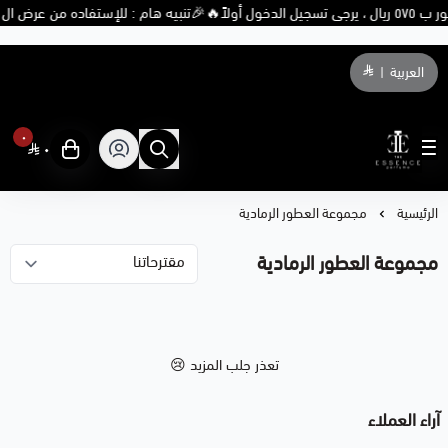
🎉تنبيه هام : للإستفاده من عرض ال ٥ عطور ب ٥٧٥ ريال ، يرجى تسجيل الدخول أولاً🔥
العربية
|
٠
٠
THE ESSENCE PERFUME
الرئيسية
مجموعة العطور الرمادية
مجموعة العطور الرمادية
تعذر جلب المزيد 😢
آراء العملاء