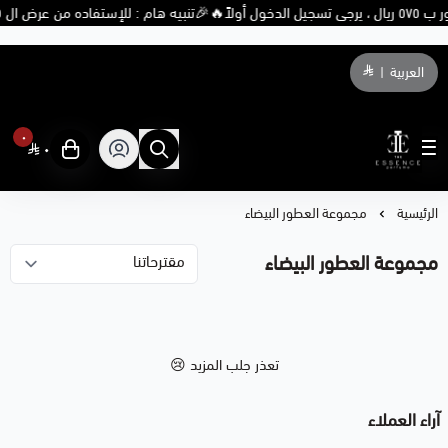
🎉تنبيه هام : للإستفاده من عرض ال ٥ عطور ب ٥٧٥ ريال ، يرجى تسجيل الدخول أولاً🔥
العربية
|
٠
٠
THE ESSENCE PERFUME
الرئيسية
مجموعة العطور البيضاء
مجموعة العطور البيضاء
تعذر جلب المزيد 😢
آراء العملاء