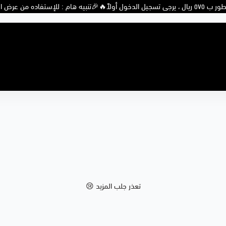
تنبيه هام : للإستفاده من عرض ال ٥ عطور ب ٥٧٥ ريال ، يرجى تسجيل الدخول أولاً🔥
تعذر جلب المزيد 😢