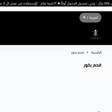
🎉تنبيه هام : للإستفاده من عرض ال ٥ عطور ب ٥٧٥ ريال ، يرجى تسجيل الدخول أولاً🔥
العربية
|
THE ESSENCE PERFUME
الرئيسية
فحم بخور
فحم بخور