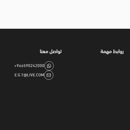
روابط مهمة
تواصل معنا
+966590242000
E.G.T@LIVE.COM