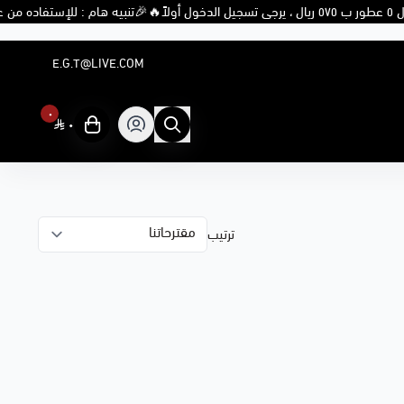
 للإستفاده من عرض ال ٥ عطور ب ٥٧٥ ريال ، يرجى تسجيل الدخول أولاً🔥

E.G.T@LIVE.COM
٠
٠
ترتيب