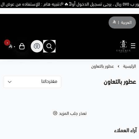
🎉تنبيه هام : للإستفاده من عرض ال ٥ عطور ب ٥٧٥ ريال ، يرجى تسجيل الدخول أولاً🔥
العربية
|
٠
٠
THE ESSENCE PERFUME
الرئيسية
عطور بالتعاون
عطور بالتعاون
تعذر جلب المزيد 😢
آراء العملاء